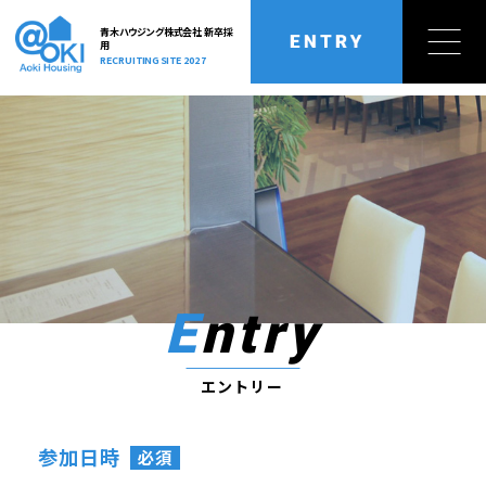
青木ハウジング株式会社 新卒採
用
RECRUITING SITE 2027
トップページ
業務内容
TOP
OUR BUSINESS
トップメッセージ
キャリアアップ
MESSAGE
CAREER UP
社員インタビュー
福利厚生
Entry
INTERVIEW
BENEFIT
セミナー情報
採用情報
エントリー
SEMINAR
RECRUIT
内定者の声
よくある質問
参加日時
必須
VOICE
FAQ