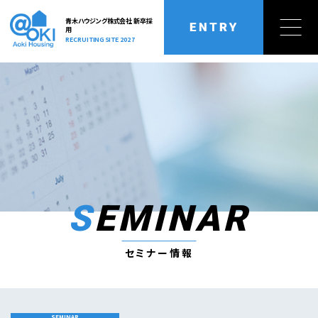
青木ハウジング株式会社 新卒採
用
RECRUITING SITE 2027
トップページ
業務内容
TOP
OUR BUSINESS
トップメッセージ
キャリアアップ
MESSAGE
CAREER UP
社員インタビュー
福利厚生
SEMINAR
INTERVIEW
BENEFIT
セミナー情報
採用情報
セミナー情報
SEMINAR
RECRUIT
内定者の声
よくある質問
VOICE
FAQ
SEMINAR