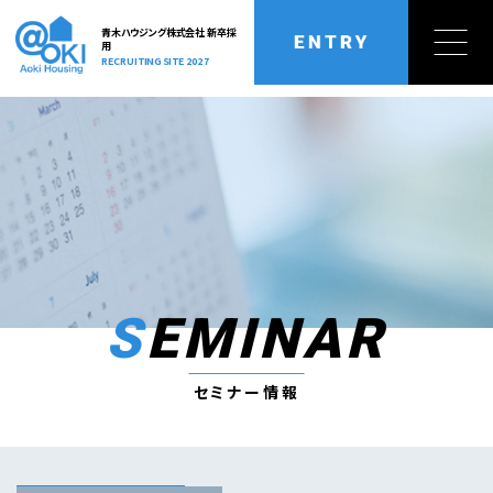
青木ハウジング株式会社 新卒採
用
RECRUITING SITE 2027
トップページ
業務内容
TOP
OUR BUSINESS
トップメッセージ
キャリアアップ
MESSAGE
CAREER UP
社員インタビュー
福利厚生
SEMINAR
INTERVIEW
BENEFIT
セミナー情報
採用情報
セミナー情報
SEMINAR
RECRUIT
内定者の声
よくある質問
VOICE
FAQ